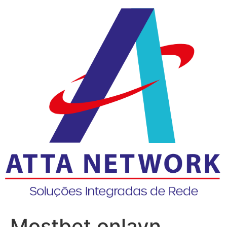
Pular
para
o
conteúdo
Mostbet onlayn