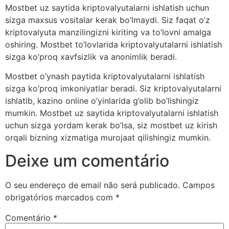
Mostbet uz saytida kriptovalyutalarni ishlatish uchun
sizga maxsus vositalar kerak bo’lmaydi. Siz faqat o’z
kriptovalyuta manzilingizni kiriting va to’lovni amalga
oshiring. Mostbet to’lovlarida kriptovalyutalarni ishlatish
sizga ko’proq xavfsizlik va anonimlik beradi.
Mostbet o’ynash paytida kriptovalyutalarni ishlatish
sizga ko’proq imkoniyatlar beradi. Siz kriptovalyutalarni
ishlatib, kazino online o’yinlarida g’olib bo’lishingiz
mumkin. Mostbet uz saytida kriptovalyutalarni ishlatish
uchun sizga yordam kerak bo’lsa, siz mostbet uz kirish
orqali bizning xizmatiga murojaat qilishingiz mumkin.
Deixe um comentário
O seu endereço de email não será publicado.
Campos
obrigatórios marcados com
*
Comentário
*