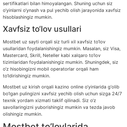
sertifikatlari bilan himoyalangan. Shuning uchun siz
o‘yinlarni o‘ynash va pul yechib olish jarayonida xavfsiz
hisoblashingiz mumkin.
Xavfsiz to‘lov usullari
Mostbet uz sayti orqali siz turli xil xavfsiz to‘lov
usullaridan foydalanishingiz mumkin. Masalan, siz Visa,
Mastercard, Skrill, Neteller kabi xalqaro to‘lov
tizimlaridan foydalanishingiz mumkin. Shuningdek, siz
o‘z hisobingizni mobil operatorlar orqali ham
to‘ldirishingiz mumkin.
Mostbet uz kirish orqali kazino online o‘yinlarida g‘olib
bo‘lgan pulingizni xavfsiz yechib olish uchun sizga 24/7
texnik yordam xizmati taklif qilinadi. Siz o‘z
savollaringizni yuborishingiz mumkin va tezda javob
olishingiz mumkin.
Mostbet to’lovlarida