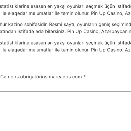
 statistiklərinə əsasən ən yaxşı oyunları seçmək üçün istifadə
rı ilə əlaqədar məlumatlar ilə təmin olunur. Pin Up Casino, A
r kazino səhifəsidir. Rəsmi saytı, oyunların geniş seçimin
atından istifadə edə bilərsiniz. Pin Up Casino, Azərbaycanı
 statistiklərinə əsasən ən yaxşı oyunları seçmək üçün istifadə
rı ilə əlaqədar məlumatlar ilə təmin olunur. Pin Up Casino, A
Campos obrigatórios marcados com
*