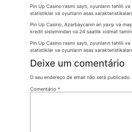
Pin Up Casino rəsmi saytı, oyunların təhlili və
statistiklər və oyunların əsas xarakteristikala
Pin Up Casino, Azərbaycanın ən yaxşı və məşhu
kredit sistemindən və 24 saatlik xidmət təmin
Pin Up Casino rəsmi saytı, oyunların təhlili və
statistiklər və oyunların əsas xarakteristikala
Deixe um comentário
O seu endereço de email não será publicado.
Comentário
*