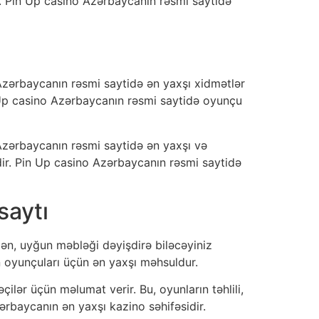
. Pin Up casino Azərbaycanın rəsmi saytidə
Azərbaycanın rəsmi saytidə ən yaxşı xidmətlər
n Up casino Azərbaycanın rəsmi saytidə oyunçu
Azərbaycanın rəsmi saytidə ən yaxşı və
dir. Pin Up casino Azərbaycanın rəsmi saytidə
saytı
dən, uyğun məbləği dəyişdirə biləcəyiniz
n oyunçuları üçün ən yaxşı məhsuldur.
çilər üçün məlumat verir. Bu, oyunların təhlili,
zərbaycanın ən yaxşı kazino səhifəsidir.