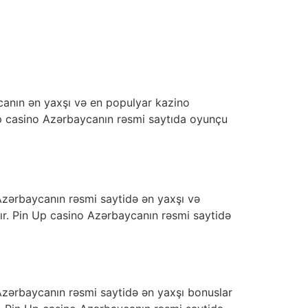
canın ən yaxşı və en populyar kazino
 Up casino Azərbaycanın rəsmi saytıda oyunçu
Azərbaycanın rəsmi saytidə ən yaxşı və
lır. Pin Up casino Azərbaycanın rəsmi saytidə
Azərbaycanın rəsmi saytidə ən yaxşı bonuslar