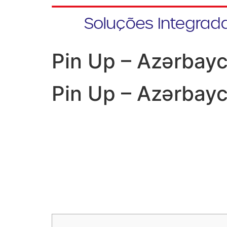
Pin Up – Azərbayc
Pin Up – Azərbayc