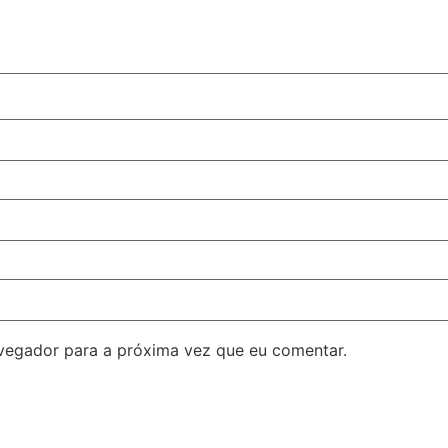
avegador para a próxima vez que eu comentar.